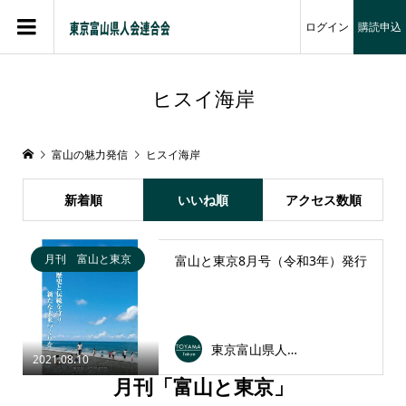
ログイン
購読申込
ヒスイ海岸
富山の魅力発信
ヒスイ海岸
新着順
いいね順
アクセス数順
月刊 富山と東京
富山と東京8月号（令和3年）発行
東京富山県人会連合会
2021.08.10
月刊「富山と東京」