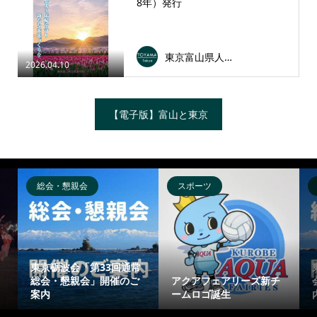
8年）発行
東京富山県人会連合会
2026.04.10
【電子版】富山と東京
総会・懇親会
スポーツ
東京砺波会「第33回通常
総会・懇親会」開催のご
アクアフェアリーズ新チ
案内
ームロゴ誕生