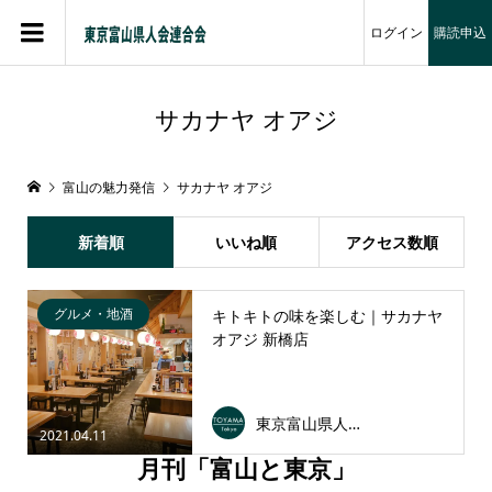
ログイン
購読申込
サカナヤ オアジ
富山の魅力発信
サカナヤ オアジ
新着順
いいね順
アクセス数順
グルメ・地酒
キトキトの味を楽しむ｜サカナヤ
オアジ 新橋店
東京富山県人会連合会
2021.04.11
月刊「富山と東京」