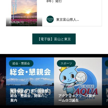
8年）発行
東京富山県人会連合会
2026.04.10
【電子版】富山と東京
総会・懇親会
スポーツ
東京砺波会「第33回通常
総会・懇親会」開催のご
アクアフェアリーズ新チ
案内
ームロゴ誕生