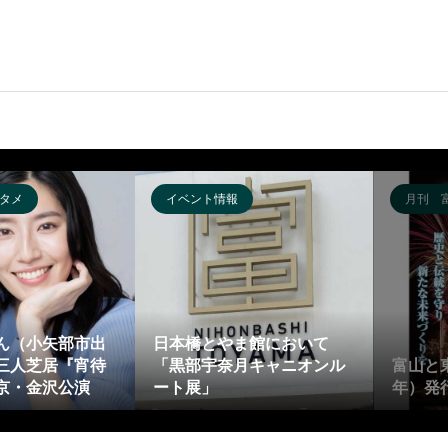
タメ
イベント情報
月刊 
ん（小矢部市出
日本橋とやま館において
三人芝居『宵待
「黒部宇奈月キャニオンル
富山と
京・金沢公演
ート展」
年）発