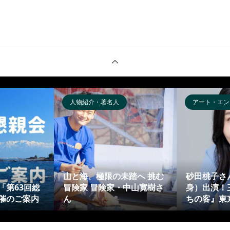
人物紹介・著名人
アート・エン
山と海、極限の未踏へ 挑む
砂田桃子さ
「第63回総
冒険家 冒険家・中山寛樹さ
身）出演！
催のご案内
ん
ちの客』東