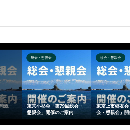
総会・懇親会
総会・懇親会
懇親
東京小杉会「第79回総会・
東京上市郷友会
懇親会」開催のご案内
会・懇親会」開