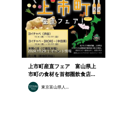
2024.10.29
イベント情報
上市町産直フェア 富山県上
市町の食材を首都圏飲食店...
東京富山県人会連合会