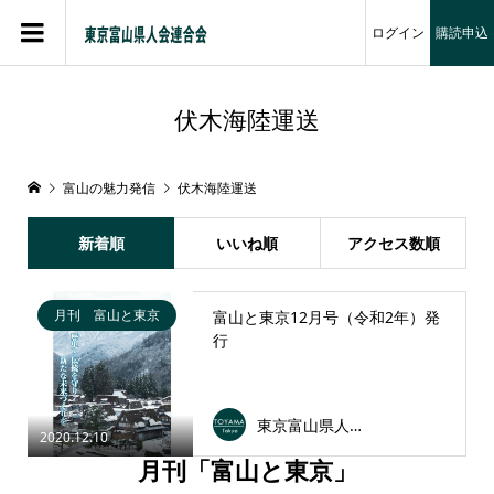
ログイン
購読申込
伏木海陸運送
富山の魅力発信
伏木海陸運送
新着順
いいね順
アクセス数順
月刊 富山と東京
富山と東京12月号（令和2年）発
行
東京富山県人会連合会
2020.12.10
月刊「富山と東京」