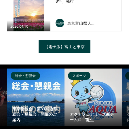
8年）発行
東京富山県人会連合会
2026.04.10
【電子版】富山と東京
総会・懇親会
スポーツ
東京砺波会「第33回通常
総会・懇親会」開催のご
アクアフェアリーズ新チ
案内
ームロゴ誕生