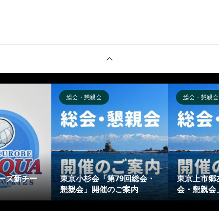
総会・懇親会
総会・懇親会
ーズ新チー
東京小杉会「第79回総会・
東京上市郷
懇親会」開催のご案内
会・懇親会