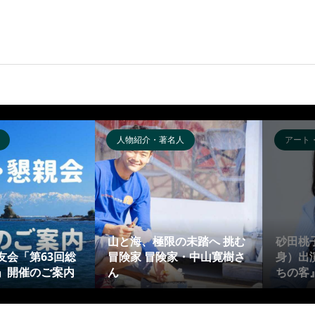
人物紹介・著名人
アート
山と海、極限の未踏へ 挑む
砂田桃
友会「第63回総
冒険家 冒険家・中山寛樹さ
身）出
」開催のご案内
ん
ちの客