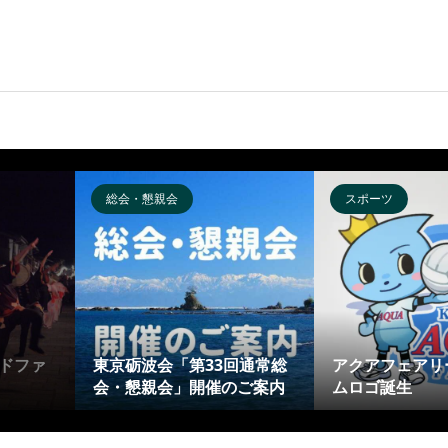
総会・懇親会
スポーツ
ドファ
東京砺波会「第33回通常総
アクアフェアリ
会・懇親会」開催のご案内
ムロゴ誕生