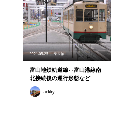
2021.05.25
乗り物
富山地鉄軌道線⇔富山港線南
北接続後の運行形態など
ackky