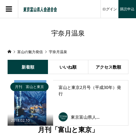
ログイン
購読申込
宇奈月温泉
富山の魅力発信
宇奈月温泉
新着順
いいね順
アクセス数順
月刊 富山と東京
富山と東京2月号（平成30年）発
行
東京富山県人会連合会
2018.02.10
月刊「富山と東京」