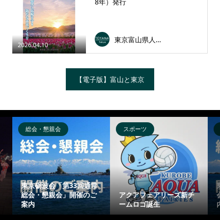
8年）発行
東京富山県人会連合会
2026.04.10
【電子版】富山と東京
総会・懇親会
スポーツ
東京砺波会「第33回通常
総会・懇親会」開催のご
アクアフェアリーズ新チ
案内
ームロゴ誕生