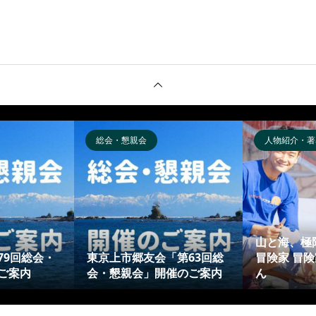
総会・懇親会
人物紹介・著
山と海、極
79回総会・
東京上市郷友会「第63回総
冒険家 冒
ご案内
会・懇親会」開催のご案内
ん