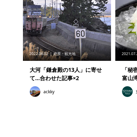
2022.06.02
絶景・観光地
2021.07
大河「鎌倉殿の13人」に寄せ
「秘
て…合わせた記事×2
富山湾
ackky