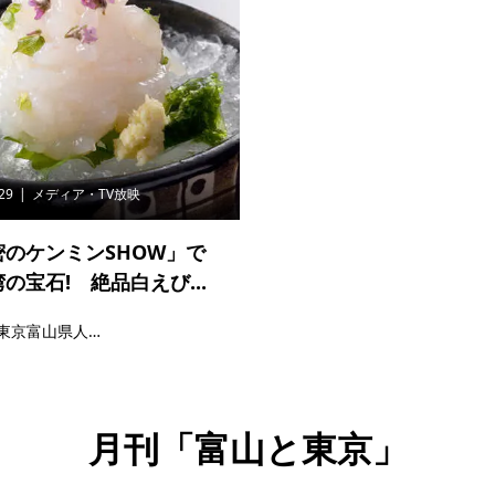
.29
メディア・TV放映
密のケンミンSHOW」で
の宝石! 絶品白えび...
東京富山県人会連合会
月刊「富山と東京」