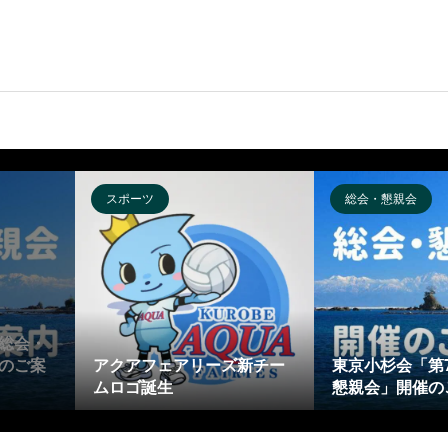
スポーツ
総会・懇親会
総会・
のご案
アクアフェアリーズ新チー
東京小杉会「第
ムロゴ誕生
懇親会」開催の