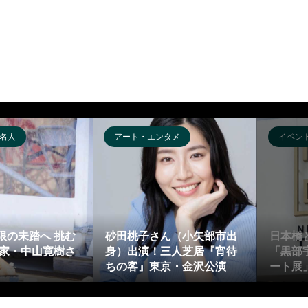
名人
アート・エンタメ
イベン
限の未踏へ 挑む
砂田桃子さん（小矢部市出
日本橋
険家・中山寛樹さ
身）出演！三人芝居『宵待
「黒部
ちの客』東京・金沢公演
ート展