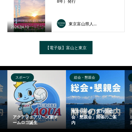
8年）発行
東京富山県人会連合会
2026.04.10
【電子版】富山と東京
スポーツ
総会・懇親会
東京小杉会「第79回総
アクアフェアリーズ新チ
会・懇親会」開催のご案
ームロゴ誕生
内