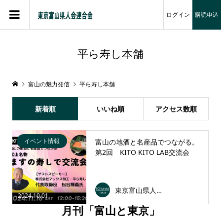
ログイン
購読申込
平ら寿し本舗
富山の魅力発信
平ら寿し本舗
新着順
いいね順
アクセス数順
イベント情報
富山の地酒と名産品でつながる。
第2回 KITO KITO LAB交流会
東京富山県人会連合会
2024.10.01
月刊「富山と東京」