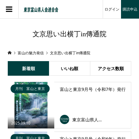
ログイン
購読申込
文京思い出横丁in傳通院
富山の魅力発信
文京思い出横丁in傳通院
新着順
いいね順
アクセス数順
月刊 富山と東京
富山と東京9月号（令和7年）発行
東京富山県人会連合会
2025.09.10
月刊 富山と東京
富山と東京9月号（令和6年）発行