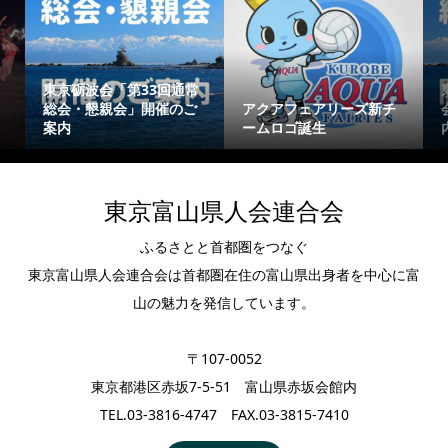
東京砺波会「第33回通常
総会・懇親会」開催のご
アクアフェアリーズ新チ
案内
ームロゴ誕生
東京富山県人会連合会
ふるさとと首都圏をつなぐ
東京富山県人会連合会は首都圏在住の富山県出身者を中心に富
山の魅力を発信しています。
〒107-0052
東京都港区赤坂7-5-51 富山県赤坂会館内
TEL.03-3816-4747 FAX.03-3815-7410