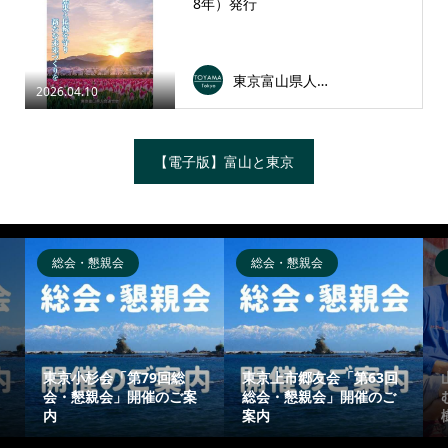
8年）発行
東京富山県人会連合会
2026.04.10
【電子版】富山と東京
総会・懇親会
総会・懇親会
東京小杉会「第79回総
東京上市郷友会「第63回
会・懇親会」開催のご案
総会・懇親会」開催のご
内
案内