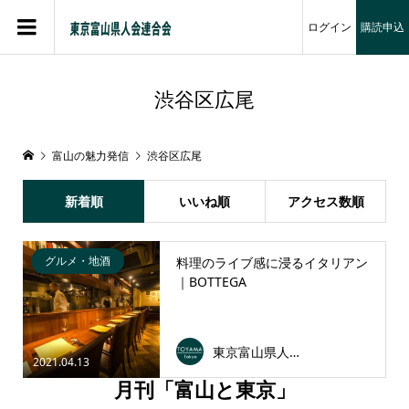
ログイン
購読申込
渋谷区広尾
富山の魅力発信
渋谷区広尾
新着順
いいね順
アクセス数順
グルメ・地酒
料理のライブ感に浸るイタリアン
｜BOTTEGA
東京富山県人会連合会
2021.04.13
月刊「富山と東京」