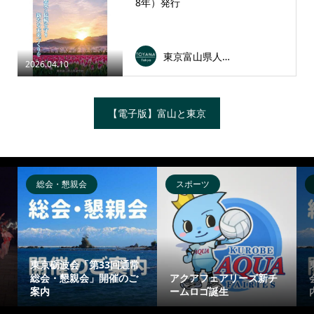
8年）発行
東京富山県人会連合会
2026.04.10
【電子版】富山と東京
総会・懇親会
スポーツ
東京砺波会「第33回通常
総会・懇親会」開催のご
アクアフェアリーズ新チ
案内
ームロゴ誕生