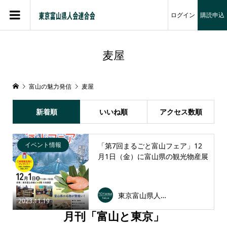
ログイン
購読申込
麦屋
富山の魅力発信
麦屋
新着順
いいね順
アクセス数順
イベント情報
「第7回まるごと富山フェア」12
月1日（金）に富山県の観光物産展
東京富山県人会連合会
2023.11.19
月刊「富山と東京」