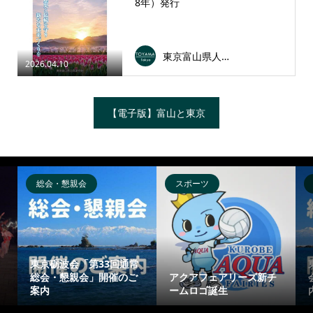
8年）発行
東京富山県人会連合会
2026.04.10
【電子版】富山と東京
総会・懇親会
スポーツ
東京砺波会「第33回通常
総会・懇親会」開催のご
アクアフェアリーズ新チ
案内
ームロゴ誕生