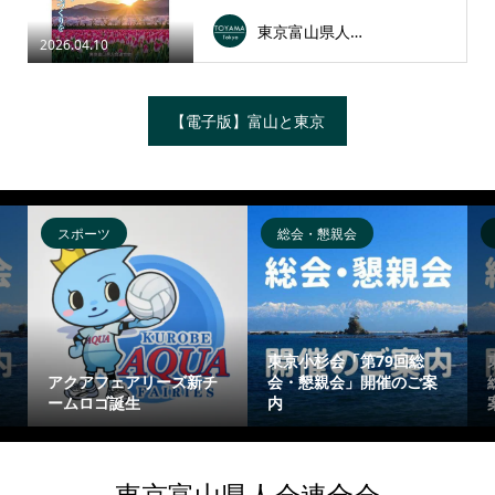
東京富山県人会連合会
2026.04.10
【電子版】富山と東京
スポーツ
総会・懇親会
東京小杉会「第79回総
アクアフェアリーズ新チ
会・懇親会」開催のご案
ームロゴ誕生
内