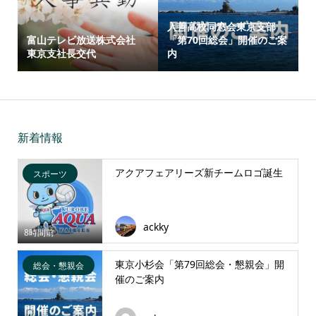
入善高校同窓会東京支部
富山テレビ放送株式会社
「第70回総会」開催のご案
東京支社長交代
内
新着情報
アクアフェアリーズ新チームロゴ誕生
スポーツ
ackky
8時間前
東京小杉会「第79回総会・懇親会」開
総会・懇親会
催のご案内