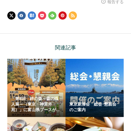
報告する
関連記事
「第8回 絆の森～森の職
人展～（東京・神宮外
東京新湊会 総会･懇親会
苑）」に富山県ブースが...
のご案内