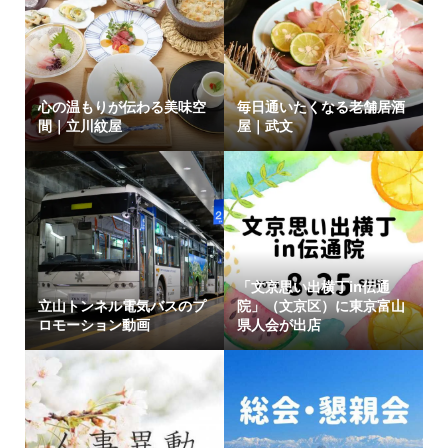
心の温もりが伝わる美味空
毎日通いたくなる老舗居酒
間｜立川紋屋
屋｜武文
「文京思い出横丁in伝通
立山トンネル電気バスのプ
院」（文京区）に東京富山
ロモーション動画
県人会が出店