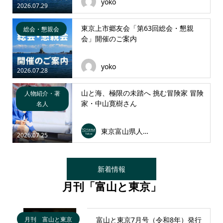
yoko
2026.07.29
東京上市郷友会「第63回総会・懇親
総会・懇親会
会」開催のご案内
yoko
2026.07.28
山と海、極限の未踏へ 挑む冒険家 冒険
人物紹介・著
家・中山寛樹さん
名人
東京富山県人会連合会
2026.07.25
新着情報
月刊「富山と東京」
月刊 富山と東京
富山と東京7月号（令和8年）発行