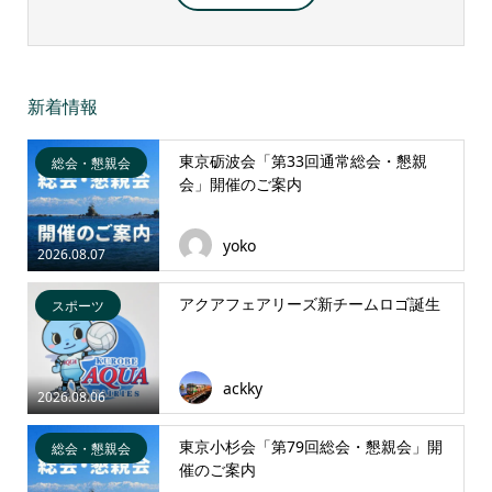
新着情報
東京砺波会「第33回通常総会・懇親
総会・懇親会
会」開催のご案内
yoko
2026.08.07
アクアフェアリーズ新チームロゴ誕生
スポーツ
ackky
2026.08.06
東京小杉会「第79回総会・懇親会」開
総会・懇親会
催のご案内