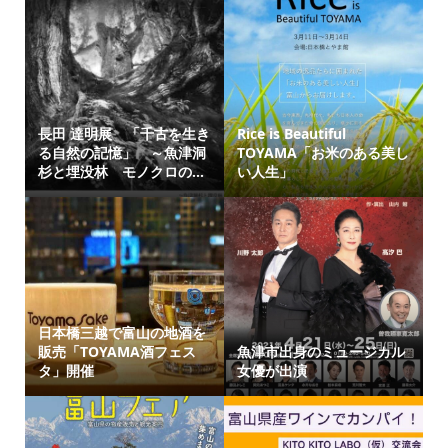
長田 達明展 「千古を生き
Rice is Beautiful
る自然の記憶」 ～魚津洞
TOYAMA「お米のある美し
杉と埋没林 モノクロの...
い人生」
日本橋三越で富山の地酒を
販売「TOYAMA酒フェス
魚津市出身のミュージカル
タ」開催
女優が出演