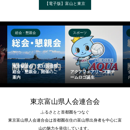
【電子版】富山と東京
スポーツ
総会・懇親会
総
東京小杉会「第79回総
東
アクアフェアリーズ新チ
会・懇親会」開催のご案
総
ームロゴ誕生
内
案
東京富山県人会連合会
ふるさとと首都圏をつなぐ
東京富山県人会連合会は首都圏在住の富山県出身者を中心に富
山の魅力を発信しています。