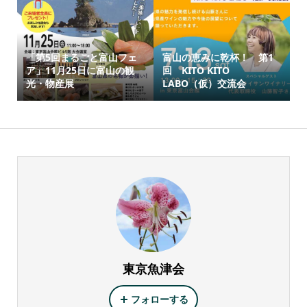
「第5回まるごと富山フェ
富山の恵みに乾杯！ 第1
ア」11月25日に富山の観
回 KITO KITO
光・物産展
LABO（仮）交流会
東京魚津会
フォローする