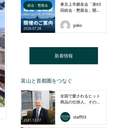
東京上市郷友会「第63
総会・懇親会
回総会・懇親会」開...
yoko
2026.07.28
新着情報
富山と首都圏をつなぐ
全国で愛されるヒット
商品の仕掛人。その...
staff03
2021.12.07