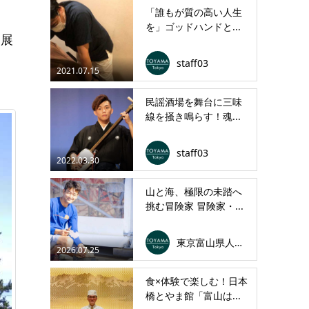
「誰もが質の高い人生
を」ゴッドハンドと...
、展
staff03
2021.07.15
民謡酒場を舞台に三味
線を掻き鳴らす！魂...
staff03
2022.03.30
山と海、極限の未踏へ
挑む冒険家 冒険家・...
東京富山県人会連合会
2026.07.25
食×体験で楽しむ！日本
橋とやま館「富山は...