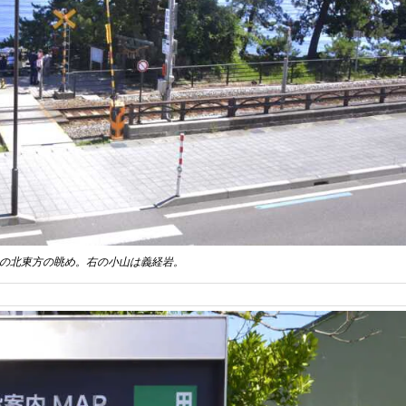
らの北東方の眺め。右の小山は義経岩。