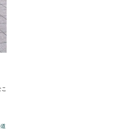
なこ
の道