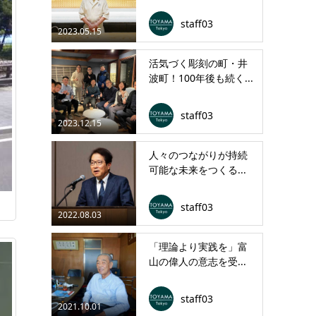
staff03
2023.05.15
活気づく彫刻の町・井
波町！100年後も続く...
staff03
2023.12.15
人々のつながりが持続
可能な未来をつくる...
staff03
2022.08.03
「理論より実践を」富
山の偉人の意志を受...
staff03
2021.10.01