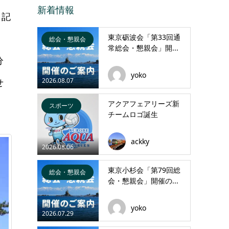
新着情報
し記
東京砺波会「第33回通
総会・懇親会
常総会・懇親会」開...
分
yoko
2026.08.07
せ
アクアフェアリーズ新
スポーツ
チームロゴ誕生
ackky
2026.08.06
東京小杉会「第79回総
総会・懇親会
会・懇親会」開催の...
yoko
2026.07.29