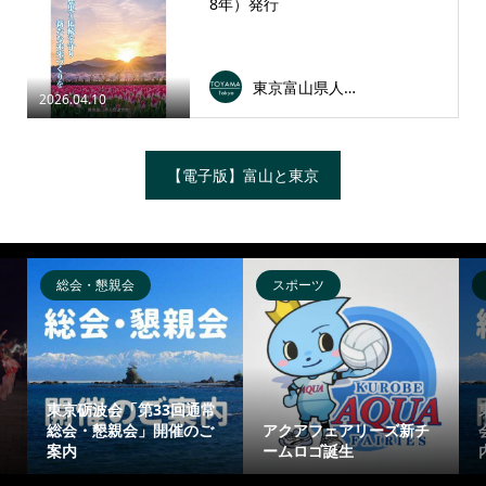
8年）発行
東京富山県人会連合会
2026.04.10
【電子版】富山と東京
総会・懇親会
スポーツ
東京砺波会「第33回通常
総会・懇親会」開催のご
アクアフェアリーズ新チ
案内
ームロゴ誕生