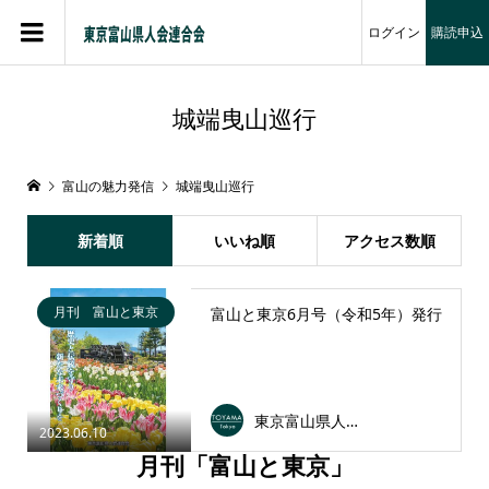
ログイン
購読申込
城端曳山巡行
富山の魅力発信
城端曳山巡行
新着順
いいね順
アクセス数順
月刊 富山と東京
富山と東京6月号（令和5年）発行
東京富山県人会連合会
2023.06.10
月刊「富山と東京」