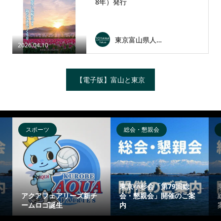
8年）発行
東京富山県人会連合会
2026.04.10
【電子版】富山と東京
スポーツ
総会・懇親会
東京小杉会「第79回総
アクアフェアリーズ新チ
会・懇親会」開催のご案
ームロゴ誕生
内