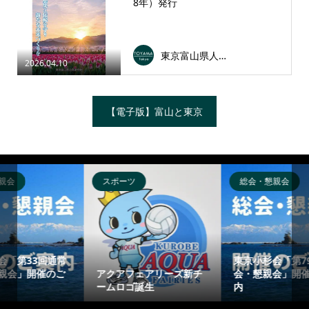
8年）発行
東京富山県人会連合会
2026.04.10
【電子版】富山と東京
総会・懇親会
総会・懇親会
東京小杉会「第79回総
東京上市郷友会「第63
リーズ新チ
会・懇親会」開催のご案
総会・懇親会」開催の
内
案内