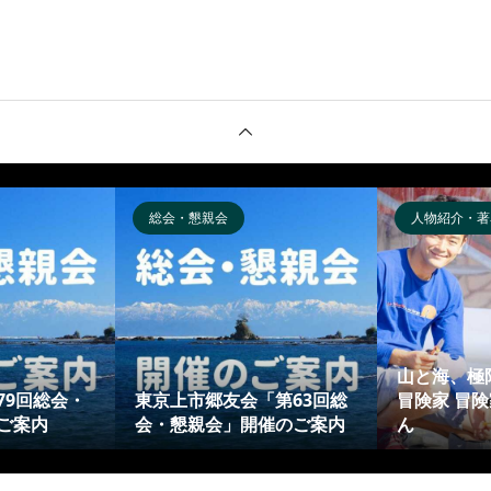
総会・懇親会
人物紹介・著
山と海、極
79回総会・
東京上市郷友会「第63回総
冒険家 冒
ご案内
会・懇親会」開催のご案内
ん