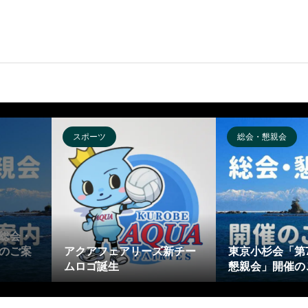
スポーツ
総会・懇親会
総会・
のご案
アクアフェアリーズ新チー
東京小杉会「第
ムロゴ誕生
懇親会」開催の