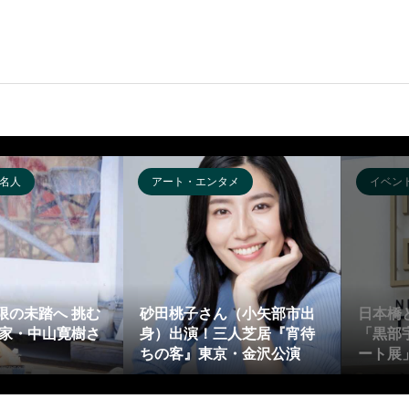
名人
アート・エンタメ
イベン
限の未踏へ 挑む
砂田桃子さん（小矢部市出
日本橋
険家・中山寛樹さ
身）出演！三人芝居『宵待
「黒部
ちの客』東京・金沢公演
ート展