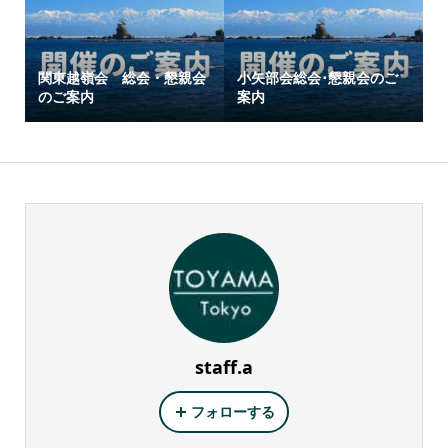
関東越嶺会 総会・懇親会
小矢部会総会･懇親会のご
のご案内
案内
staff.a
フォローする