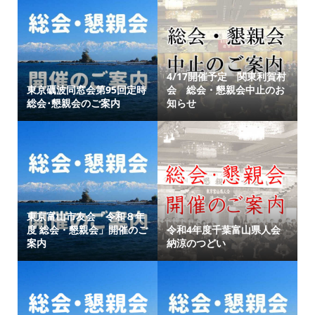
4/17開催予定 関東利賀村
東京礪波同窓会第95回定時
会 総会・懇親会中止のお
総会･懇親会のご案内
知らせ
東京富山市友会「令和８年
度 総会・懇親会」開催のご
令和4年度千葉富山県人会
案内
納涼のつどい