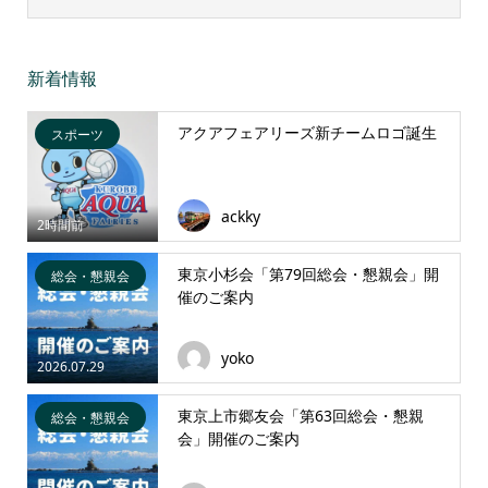
新着情報
アクアフェアリーズ新チームロゴ誕生
スポーツ
ackky
2時間前
東京小杉会「第79回総会・懇親会」開
総会・懇親会
催のご案内
yoko
2026.07.29
東京上市郷友会「第63回総会・懇親
総会・懇親会
会」開催のご案内