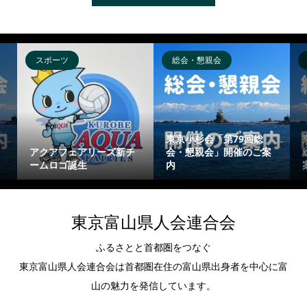
総会・懇親会
総会・懇親会
東京小杉会「第79回総
東京上市郷友会「第
アリーズ新チ
会・懇親会」開催のご案
総会・懇親会」開
生
内
案内
東京富山県人会連合会
ふるさとと首都圏をつなぐ
東京富山県人会連合会は首都圏在住の富山県出身者を中心に富
山の魅力を発信しています。