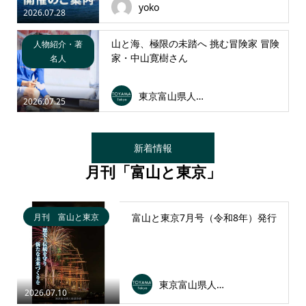
yoko
2026.07.28
山と海、極限の未踏へ 挑む冒険家 冒険
人物紹介・著
家・中山寛樹さん
名人
東京富山県人会連合会
2026.07.25
新着情報
月刊「富山と東京」
月刊 富山と東京
富山と東京7月号（令和8年）発行
東京富山県人会連合会
2026.07.10