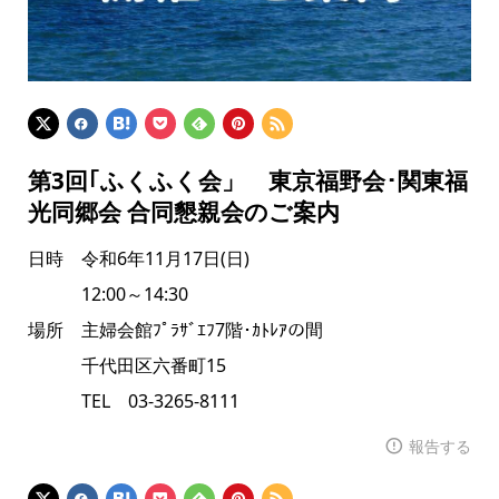
第3回｢ふくふく会」 東京福野会･関東福
光同郷会 合同懇親会のご案内
日時 令和6年11月17日(日)
12:00～14:30
場所 主婦会館ﾌﾟﾗｻﾞｴﾌ7階･ｶﾄﾚｱの間
千代田区六番町15
TEL 03-3265-8111
報告する