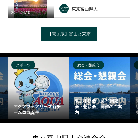
東京富山県人会連合会
2026.04.10
【電子版】富山と東京
スポーツ
総会・懇親会
東京小杉会「第79回総
アクアフェアリーズ新チ
会・懇親会」開催のご案
ームロゴ誕生
内