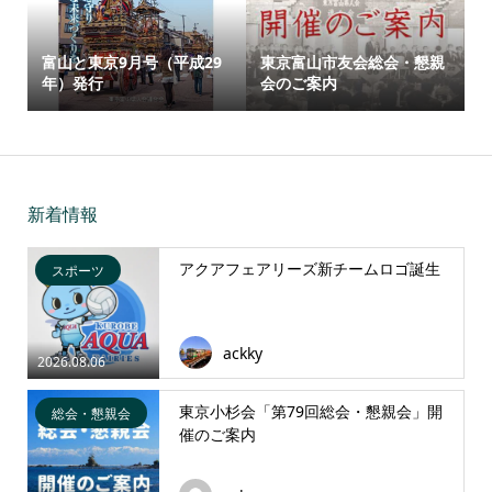
富山と東京9月号（平成29
東京富山市友会総会・懇親
年）発行
会のご案内
新着情報
アクアフェアリーズ新チームロゴ誕生
スポーツ
ackky
2026.08.06
東京小杉会「第79回総会・懇親会」開
総会・懇親会
催のご案内