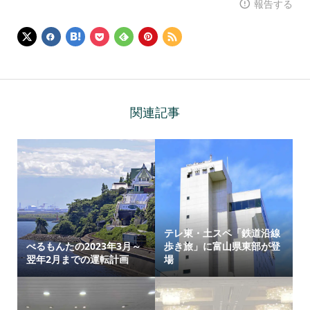
報告する
関連記事
テレ東・土スペ「鉄道沿線
べるもんたの2023年3月～
歩き旅」に富山県東部が登
翌年2月までの運転計画
場