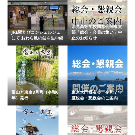
氷見高等学校同窓会関東支
JRE駅たびコンシェルジュ
部「総会・会員の集い」中
にて おわら風の盆を生中継
止のお知らせ
富山と東京8月号（令和6
東京大門郷友会 令和７年
年）発行
度総会・懇親会のご案内