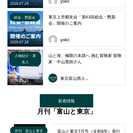
yoko
2026.07.29
東京上市郷友会「第63回総会・懇親
総会・懇親会
会」開催のご案内
yoko
2026.07.28
山と海、極限の未踏へ 挑む冒険家 冒険
人物紹介・著
家・中山寛樹さん
名人
東京富山県人会連合会
2026.07.25
新着情報
月刊「富山と東京」
月刊 富山と東京
富山と東京7月号（令和8年）発行