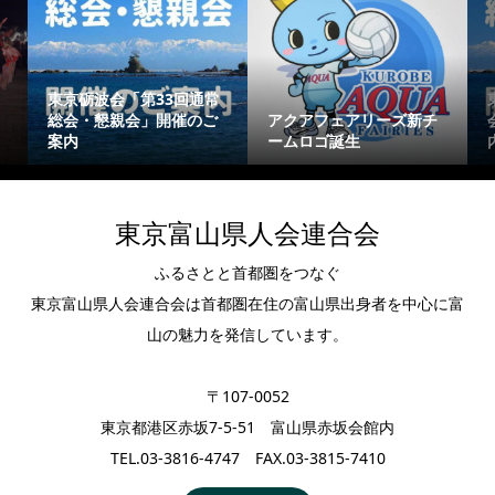
東京砺波会「第33回通常
総会・懇親会」開催のご
アクアフェアリーズ新チ
案内
ームロゴ誕生
東京富山県人会連合会
ふるさとと首都圏をつなぐ
東京富山県人会連合会は首都圏在住の富山県出身者を中心に富
山の魅力を発信しています。
〒107-0052
東京都港区赤坂7-5-51 富山県赤坂会館内
TEL.03-3816-4747 FAX.03-3815-7410