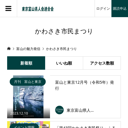
ログイン
購読申込
かわさき市民まつり
富山の魅力発信
かわさき市民まつり
新着順
いいね順
アクセス数順
月刊 富山と東京
富山と東京12月号（令和5年）発
行
東京富山県人会連合会
2023.12.10
イベント情報
「第43回かわさき市民祭り」ふる