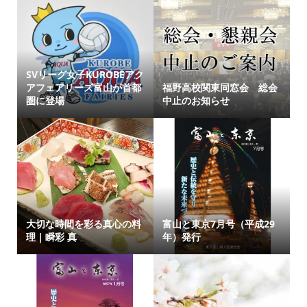
SVリーグ女子KUROBEアク
アフェアリーズ富山が首都
福野高校関東同窓会 総会
圏に登場
中止のお知らせ
大切な時間を彩る真心の料
富山と東京7月号（平成29
理｜瞬彩 真
年）発行