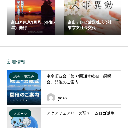
富山と東京1月号（令和7
富山テレビ放送株式会社
年）発行
東京支社長交代
新着情報
東京砺波会「第33回通常総会・懇親
総会・懇親会
会」開催のご案内
yoko
2026.08.07
アクアフェアリーズ新チームロゴ誕生
スポーツ