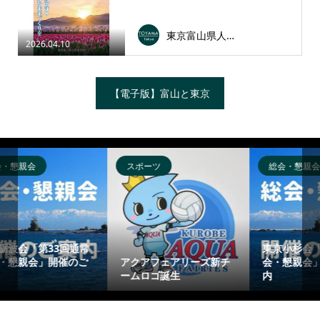
東京富山県人会連合会
2026.04.10
【電子版】富山と東京
総会・懇親会
総会・懇親会
東京小杉会「第79回総
東京上市郷友会「第63回
チ
会・懇親会」開催のご案
総会・懇親会」開催のご
内
案内