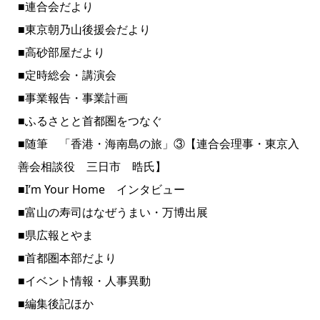
■連合会だより
■東京朝乃山後援会だより
■高砂部屋だより
■定時総会・講演会
■事業報告・事業計画
■ふるさとと首都圏をつなぐ
■随筆 「香港・海南島の旅」③【連合会理事・東京入
善会相談役 三日市 晧氏】
■I’m Your Home インタビュー
■富山の寿司はなぜうまい・万博出展
■県広報とやま
■首都圏本部だより
■イベント情報・人事異動
■編集後記ほか