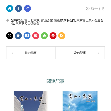
報告する
定時総会
,
富山と東京
,
富山会館
,
富山県赤坂会館
,
東京富山県人会連合
会
,
東京朝乃山後援会
関連記事