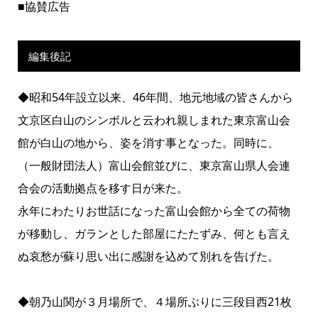
■協賛広告
編集後記
◆昭和54年設立以来、46年間、地元地域の皆さんから
文京区白山のシンボルと云われ親しまれた東京富山会
館が白山の地から、姿を消す事となった。同時に、
（一般財団法人）富山会館並びに、東京富山県人会連
合会の活動拠点を移す日が来た。
永年にわたりお世話になった富山会館から全ての荷物
が移動し、ガランとした部屋にたたずみ、何とも言え
ぬ哀愁が蘇り思い出に感謝を込めて別れを告げた。
◆朝乃山関が３月場所で、４場所ぶりに三段目西21枚