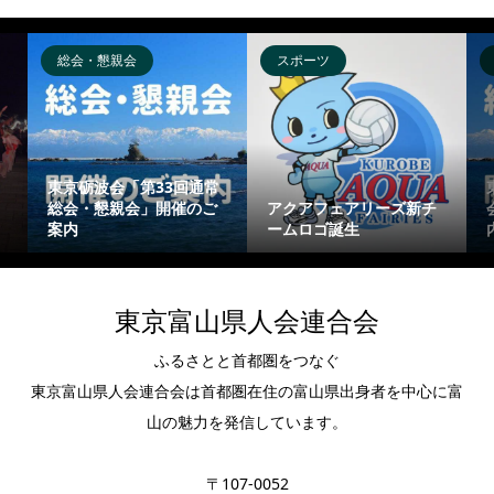
総会・懇親会
スポーツ
東京砺波会「第33回通常
総会・懇親会」開催のご
アクアフェアリーズ新チ
案内
ームロゴ誕生
東京富山県人会連合会
ふるさとと首都圏をつなぐ
東京富山県人会連合会は首都圏在住の富山県出身者を中心に富
山の魅力を発信しています。
〒107-0052