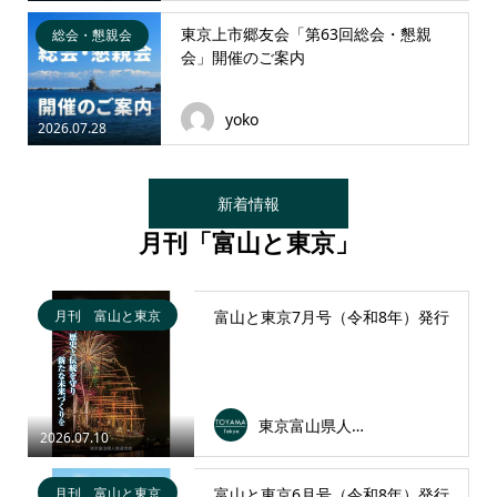
東京上市郷友会「第63回総会・懇親
総会・懇親会
会」開催のご案内
yoko
2026.07.28
新着情報
月刊「富山と東京」
月刊 富山と東京
富山と東京7月号（令和8年）発行
東京富山県人会連合会
2026.07.10
月刊 富山と東京
富山と東京6月号（令和8年）発行