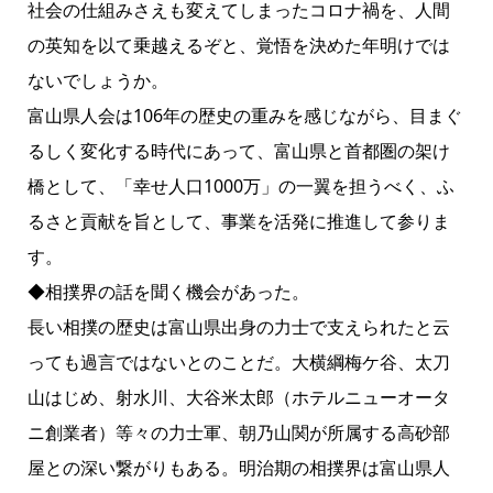
社会の仕組みさえも変えてしまったコロナ禍を、人間
の英知を以て乗越えるぞと、覚悟を決めた年明けでは
ないでしょうか。
富山県人会は106年の歴史の重みを感じながら、目まぐ
るしく変化する時代にあって、富山県と首都圏の架け
橋として、「幸せ人口1000万」の一翼を担うべく、ふ
るさと貢献を旨として、事業を活発に推進して参りま
す。
◆相撲界の話を聞く機会があった。
長い相撲の歴史は富山県出身の力士で支えられたと云
っても過言ではないとのことだ。大横綱梅ケ谷、太刀
山はじめ、射水川、大谷米太郎（ホテルニューオータ
ニ創業者）等々の力士軍、朝乃山関が所属する高砂部
屋との深い繋がりもある。明治期の相撲界は富山県人