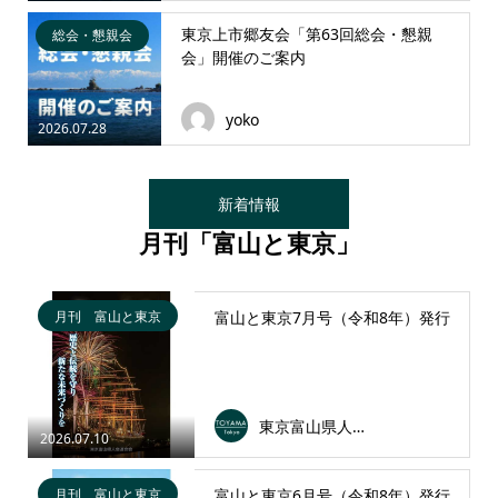
東京上市郷友会「第63回総会・懇親
総会・懇親会
会」開催のご案内
yoko
2026.07.28
新着情報
月刊「富山と東京」
月刊 富山と東京
富山と東京7月号（令和8年）発行
東京富山県人会連合会
2026.07.10
月刊 富山と東京
富山と東京6月号（令和8年）発行