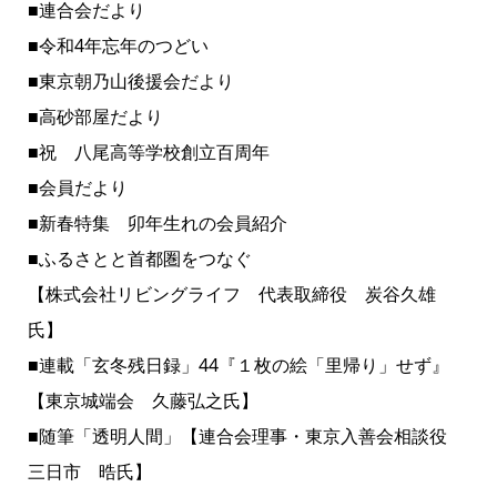
■連合会だより
■令和4年忘年のつどい
■東京朝乃山後援会だより
■高砂部屋だより
■祝 八尾高等学校創立百周年
■会員だより
■新春特集 卯年生れの会員紹介
■ふるさとと首都圏をつなぐ
【株式会社リビングライフ 代表取締役 炭谷久雄
氏】
■連載「玄冬残日録」44『１枚の絵「里帰り」せず』
【東京城端会 久藤弘之氏】
■随筆「透明人間」【連合会理事・東京入善会相談役
三日市 晧氏】