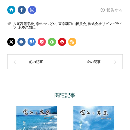
報告する
八尾高等学校
,
忘年のつどい
,
東京朝乃山後援会
,
株式会社リビングライ
フ
,
炭谷久雄氏
関連記事