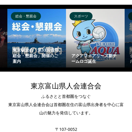
総会・懇親会
スポーツ
東京砺波会「第33回通常
総会・懇親会」開催のご
アクアフェアリーズ新チ
案内
ームロゴ誕生
東京富山県人会連合会
ふるさとと首都圏をつなぐ
東京富山県人会連合会は首都圏在住の富山県出身者を中心に富
山の魅力を発信しています。
〒107-0052